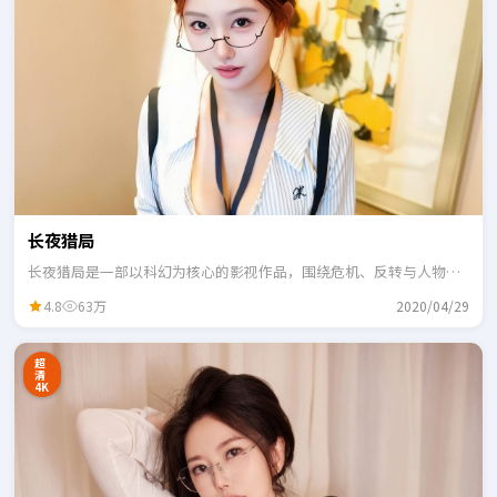
长夜猎局
长夜猎局是一部以科幻为核心的影视作品，围绕危机、反转与人物成
长展开，整体节奏紧凑，适合一口气追完。
4.8
63万
2020/04/29
超
清
4K