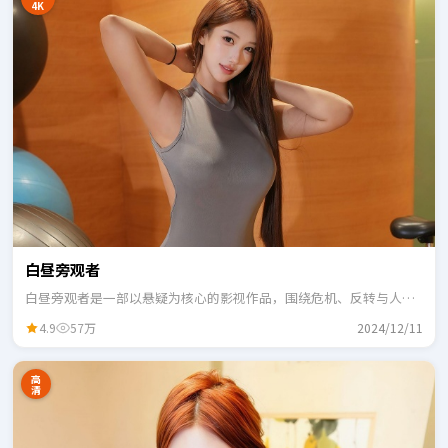
4K
白昼旁观者
白昼旁观者是一部以悬疑为核心的影视作品，围绕危机、反转与人物
成长展开，整体节奏紧凑，适合一口气追完。
4.9
57万
2024/12/11
高
清