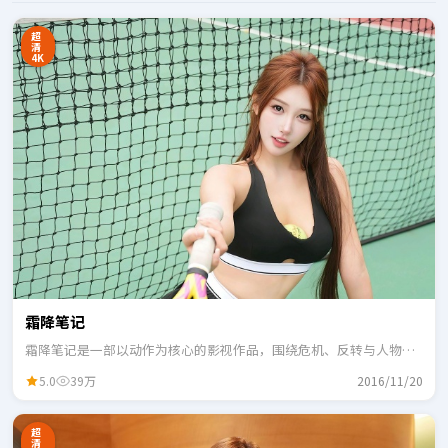
超
清
4K
霜降笔记
霜降笔记是一部以动作为核心的影视作品，围绕危机、反转与人物成
长展开，整体节奏紧凑，适合一口气追完。
5.0
39万
2016/11/20
超
清