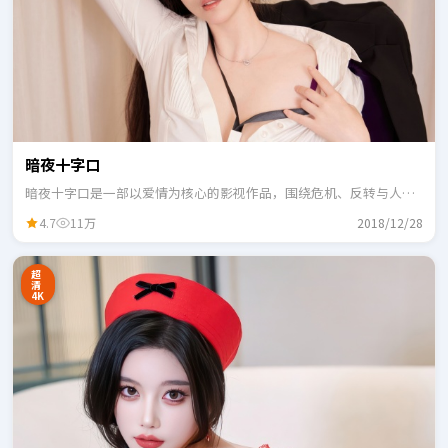
暗夜十字口
暗夜十字口是一部以爱情为核心的影视作品，围绕危机、反转与人物
成长展开，整体节奏紧凑，适合一口气追完。
4.7
11万
2018/12/28
超
清
4K