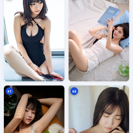
无
飓
名
风
回
交
93
93
声
锋
万
万
壁
#
7
#
8