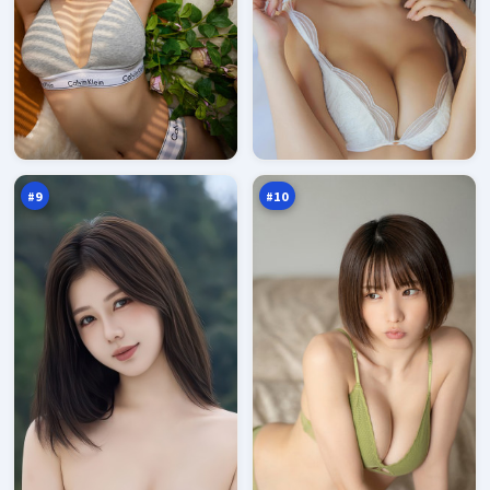
月
沉
面
舟
入
逆
93
92
口
风
万
万
局
#
9
#
10