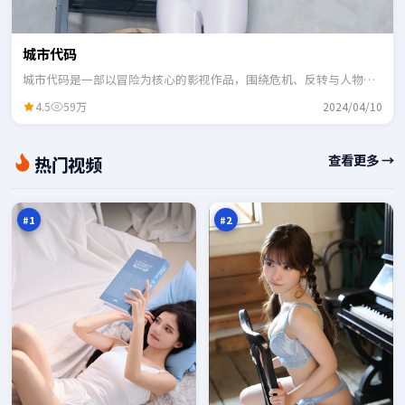
城市代码
城市代码是一部以冒险为核心的影视作品，围绕危机、反转与人物成
长展开，整体节奏紧凑，适合一口气追完。
4.5
59万
2024/04/10
远
归
查看更多 →
热门视频
海
途
逃
法
97
96
生
则
万
万
#
1
#
2