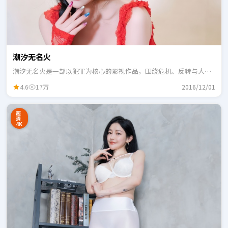
潮汐无名火
潮汐无名火是一部以犯罪为核心的影视作品，围绕危机、反转与人物
成长展开，整体节奏紧凑，适合一口气追完。
4.6
17万
2016/12/01
超
清
4K