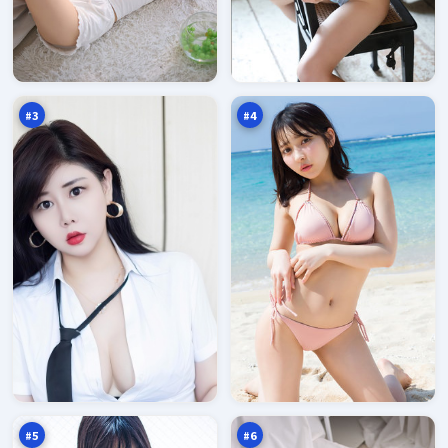
异
深
境
空
旧
玩
96
95
账
家
万
万
本
#
3
#
4
寒
星
锋
河
剧
列
94
93
场
车
万
万
#
5
#
6