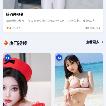
暗码旁观者
暗码旁观者是一部以冒险为核心的影视作品，围绕危机、反转与人物
成长展开，整体节奏紧凑，适合一口气追完。
4.5
12万
2017/02/24
苍
月
查看更多 →
热门视频
梧
面
之
降
98
98
下
临
万
万
#
1
#
2