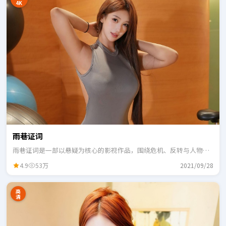
4K
雨巷证词
雨巷证词是一部以悬疑为核心的影视作品，围绕危机、反转与人物成
长展开，整体节奏紧凑，适合一口气追完。
4.9
53万
2021/09/28
高
清