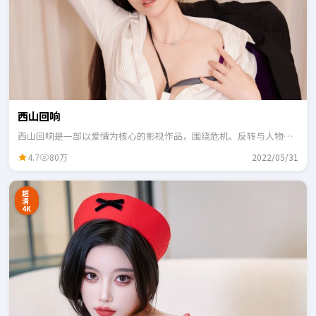
西山回响
西山回响是一部以爱情为核心的影视作品，围绕危机、反转与人物成
长展开，整体节奏紧凑，适合一口气追完。
4.7
80万
2022/05/31
超
清
4K