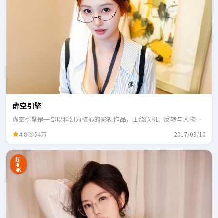
虚空引擎
虚空引擎是一部以科幻为核心的影视作品，围绕危机、反转与人物成
长展开，整体节奏紧凑，适合一口气追完。
4.8
54万
2017/09/10
超
清
4K