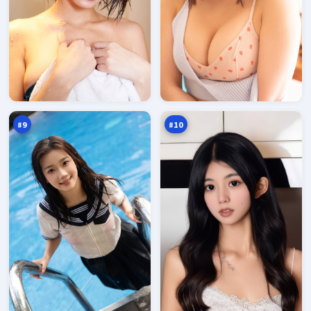
沉
钢
舟
铁
终
指
95
95
章
令
万
万
#
9
#
10