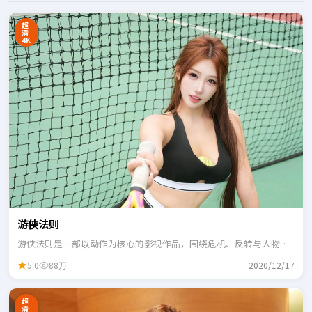
超
清
4K
游侠法则
游侠法则是一部以动作为核心的影视作品，围绕危机、反转与人物成
长展开，整体节奏紧凑，适合一口气追完。
5.0
88万
2020/12/17
超
清