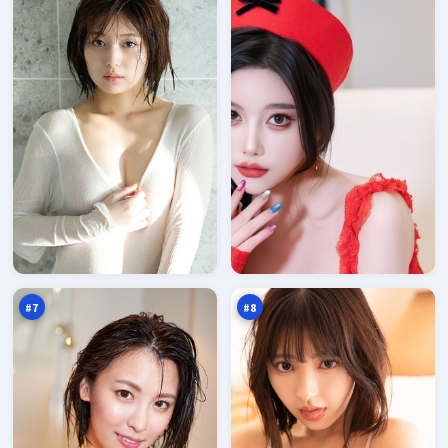
飓
暴
风
雪
之
信
96
96
下
号
万
万
#
7
#
8