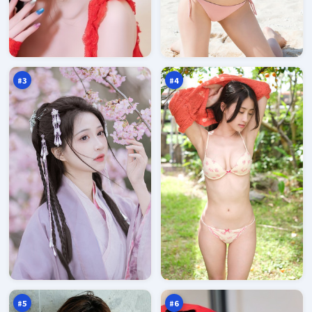
霜
白
降
沙
回
之
97
97
声
城
万
万
壁
#
3
#
4
火
东
海
篱
十
清
97
96
字
单
万
万
口
#
5
#
6