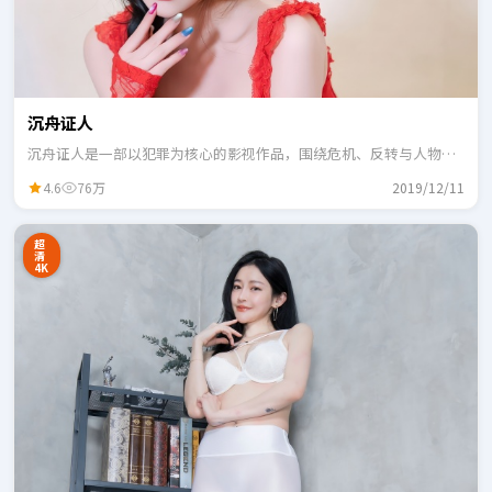
沉舟证人
沉舟证人是一部以犯罪为核心的影视作品，围绕危机、反转与人物成
长展开，整体节奏紧凑，适合一口气追完。
4.6
76万
2019/12/11
超
清
4K