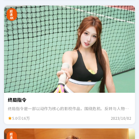
超
清
4K
终局指令
终局指令是一部以动作为核心的影视作品，围绕危机、反转与人物成
长展开，整体节奏紧凑，适合一口气追完。
5.0
16万
2023/10/02
超
清