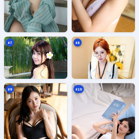
沉
暮
舟
色
代
围
95
94
码
猎
万
万
#
7
#
8
沉
远
舟
海
围
失
93
93
猎
序
万
万
#
9
#
10