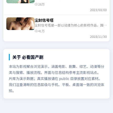
机、反转与人物成长展开，整体节奏紧凑，适合一
26万
口气追完。
2023/03/03
尘封信号塔
尘封信号塔是一部以动漫为核心的影视作品，围绕
危机、反转与人物成长展开，整体节奏紧凑，适合
41万
一口气追完。
2018/11/30
关于
必看国产剧
本站为影视聚合浏览演示，涵盖电影、剧集、综艺、动漫等分
类与搜索、播放流程。界面与信息结构参考主流影视站点。
片库为演示数据；真实播放请在 public 目录放置对应素材。
我们注重清晰的信息层级与手机、平板、桌面端一致的浏览体
验。