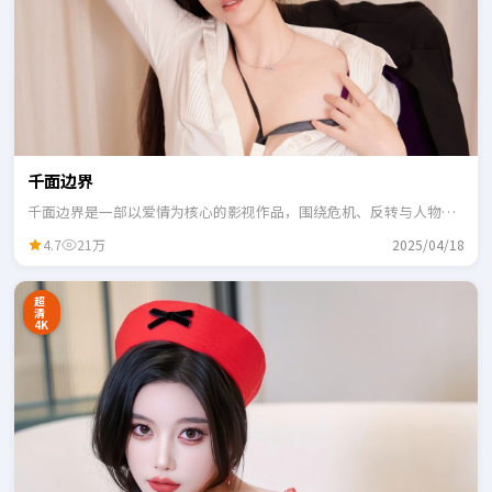
千面边界
千面边界是一部以爱情为核心的影视作品，围绕危机、反转与人物成
长展开，整体节奏紧凑，适合一口气追完。
4.7
21万
2025/04/18
超
清
4K