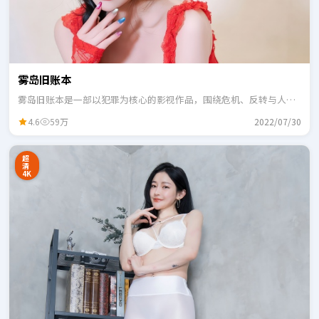
雾岛旧账本
雾岛旧账本是一部以犯罪为核心的影视作品，围绕危机、反转与人物
成长展开，整体节奏紧凑，适合一口气追完。
4.6
59万
2022/07/30
超
清
4K