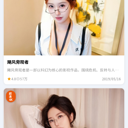
飓风旁观者
飓风旁观者是一部以科幻为核心的影视作品，围绕危机、反转与人物
成长展开，整体节奏紧凑，适合一口气追完。
4.8
57万
2019/05/16
超
清
4K