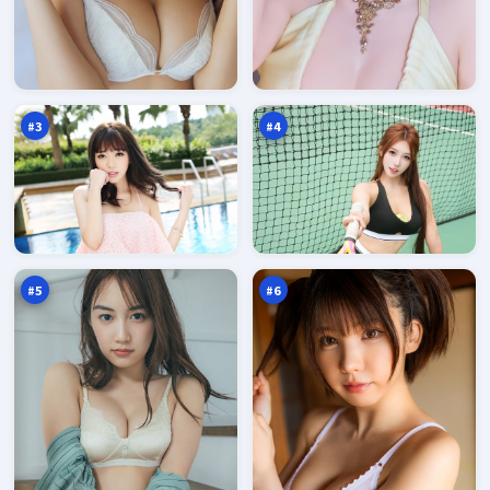
逐
追
日
光
倒
归
97
96
影
零
万
万
点
#
3
#
4
飓
弧
风
光
疑
绝
96
96
踪
路
万
万
书
#
5
#
6