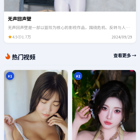
无声回声壁
无声回声壁是一部以冒险为核心的影视作品，围绕危机、反转与人物
成长展开，整体节奏紧凑，适合一口气追完。
4.5
1.7万
2024/09/29
残
星
查看更多 →
热门视频
章
河
围
档
98
98
猎
案
万
万
#
1
#
2