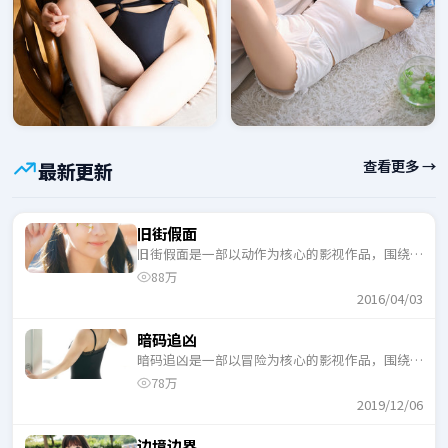
查看更多 →
最新更新
旧街假面
旧街假面是一部以动作为核心的影视作品，围绕危
机、反转与人物成长展开，整体节奏紧凑，适合一
88万
口气追完。
2016/04/03
暗码追凶
暗码追凶是一部以冒险为核心的影视作品，围绕危
机、反转与人物成长展开，整体节奏紧凑，适合一
78万
口气追完。
2019/12/06
边境边界