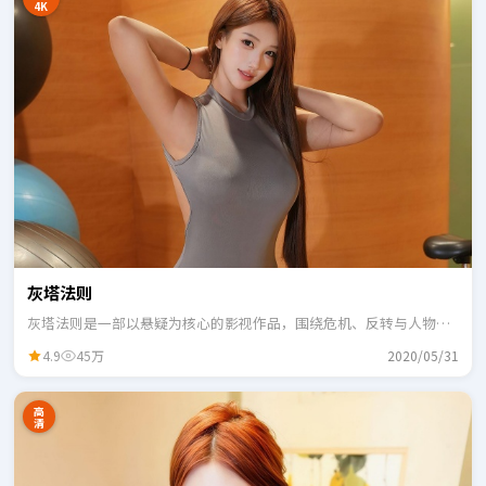
4K
灰塔法则
灰塔法则是一部以悬疑为核心的影视作品，围绕危机、反转与人物成
长展开，整体节奏紧凑，适合一口气追完。
4.9
45万
2020/05/31
高
清