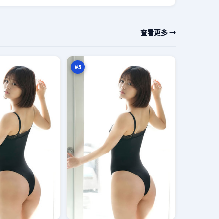
逆
查看更多 →
光
降
97
临
万
#
5
极
限
旧
95