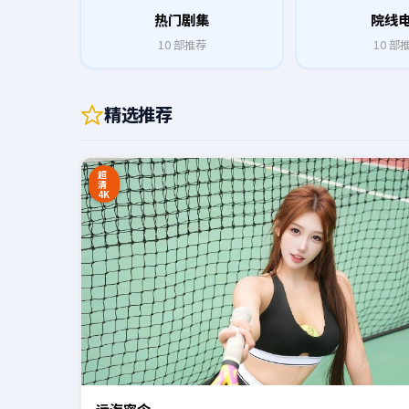
热门剧集
院线
10
部推荐
10
部
精选推荐
0:20
超
清
4K