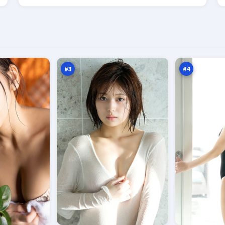
西
追
山
光
终
任
98
98
章
务
万
万
#
3
#
4
雾
潮
岛
汐
沉
惊
96
95