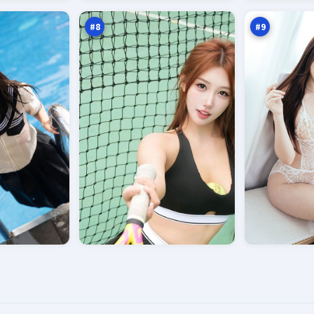
默
魂
万
万
者
#
8
#
9