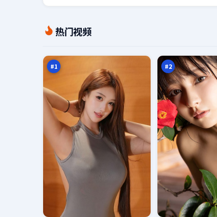
白
钢
热门视频
昼
铁
破
迷
98
98
晓
雾
万
万
#
1
#
2
沉
城
舟
市
之
之
96
96