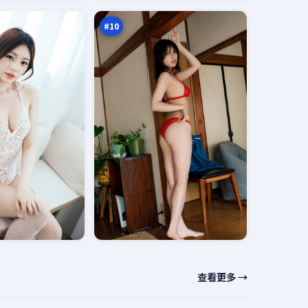
账
万
本
#
10
查看更多 →