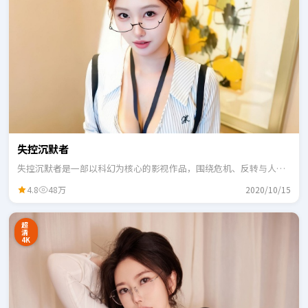
失控沉默者
失控沉默者是一部以科幻为核心的影视作品，围绕危机、反转与人物
成长展开，整体节奏紧凑，适合一口气追完。
4.8
48万
2020/10/15
超
清
4K