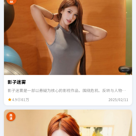
4K
影子迷雾
影子迷雾是一部以悬疑为核心的影视作品，围绕危机、反转与人物成
长展开，整体节奏紧凑，适合一口气追完。
4.9
81万
2025/02/11
高
清