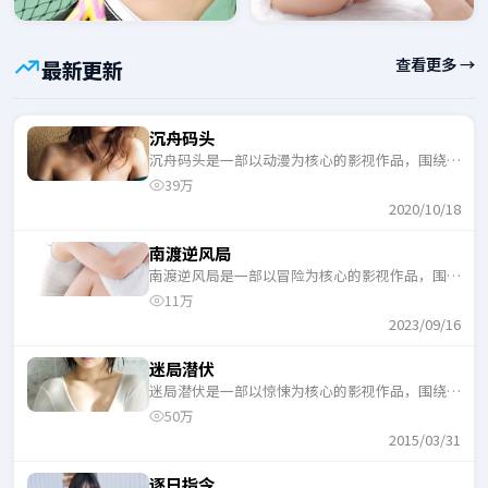
查看更多 →
最新更新
沉舟码头
沉舟码头是一部以动漫为核心的影视作品，围绕危
机、反转与人物成长展开，整体节奏紧凑，适合一
39万
口气追完。
2020/10/18
南渡逆风局
南渡逆风局是一部以冒险为核心的影视作品，围绕
危机、反转与人物成长展开，整体节奏紧凑，适合
11万
一口气追完。
2023/09/16
迷局潜伏
迷局潜伏是一部以惊悚为核心的影视作品，围绕危
机、反转与人物成长展开，整体节奏紧凑，适合一
50万
口气追完。
2015/03/31
逐日指令