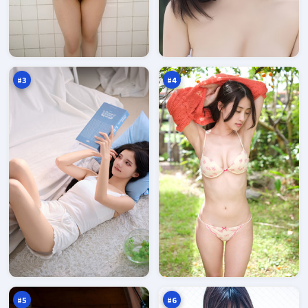
失
城
控
市
清
密
96
96
单
令
万
万
#
3
#
4
逐
暗
日
夜
惊
风
95
94
魂
云
万
万
#
5
#
6