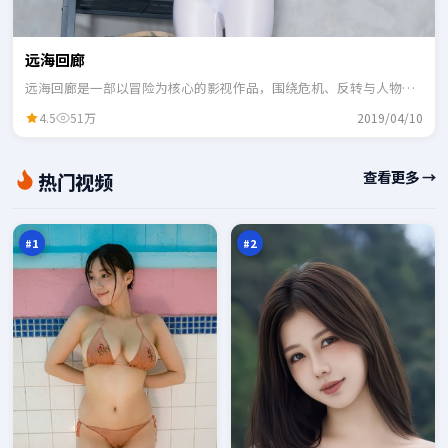
远海回廊
远海回廊是一部以冒险为核心的影视作品，围绕危机、反转与人物成
长展开，整体节奏紧凑，适合一口气追完。
4.5
51万
2019/04/10
暴
尘
查看更多 →
热门视频
雪
封
余
惊
97
97
震
魂
万
万
#
1
#
2