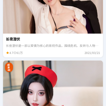
长夜潜伏
长夜潜伏是一部以爱情为核心的影视作品，围绕危机、反转与人物成
长展开，整体节奏紧凑，适合一口气追完。
4.7
61万
2021/03/21
超
清
4K