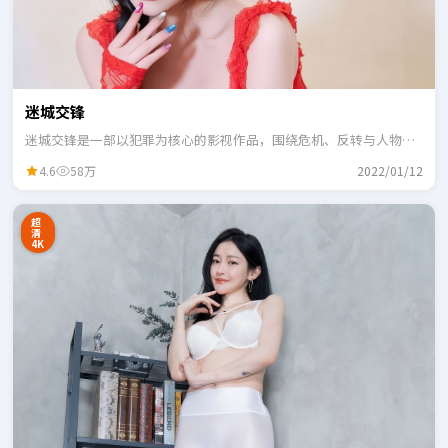
迷城交锋
迷城交锋是一部以犯罪为核心的影视作品，围绕危机、反转与人物成
长展开，整体节奏紧凑，适合一口气追完。
4.6
58万
2022/01/12
超
清
4K