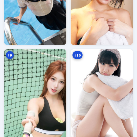
热
南
血
渡
任
终
93
93
务
章
万
万
#
9
#
10