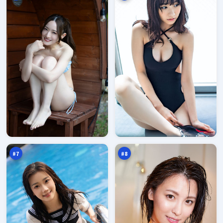
烈
断
焰
桥
暗
行
94
93
涌
动
万
万
#
7
#
8