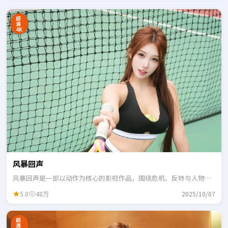
超
清
4K
风暴回声
风暴回声是一部以动作为核心的影视作品，围绕危机、反转与人物成
长展开，整体节奏紧凑，适合一口气追完。
5.0
48万
2025/10/07
超
清